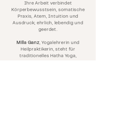
Ihre Arbeit verbindet
Körperbewusstsein, somatische
Praxis, Atem, Intuition und
Ausdruck; ehrlich, lebendig und
geerdet.
Milla Ganz
, Yogalehrerin und
Heilpraktikerin, steht für
traditionelles Hatha Yoga,
Meditation und mentale
Gesundheit. Klar, achtsam und
tiefgehend.
Just Be Retreats
–
Olivera Rieger,
Anna Rosinska-Bulic & Bernadette
Zierz
vereinen fließende Yogapraxis,
regenerative Tiefenentspannung,
Bodywork und Klang zu einem
Raum voller Hingabe, Vertrauen und
innerer Weite.